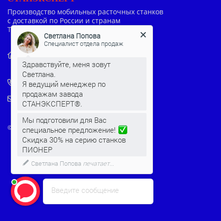
Производство мобильных расточных станков
с доставкой по России и странам
Таможенного союза
Светлана Попова
Специалист отдела продаж
Пермский край, г.Чайковский,
Речная 1В
Здравствуйте, меня зовут
+7 (800) 100-72-49
Светлана.
Я ведущий менеджер по
stanki@stanexpert.com
продажам завода
СТАНЭКСПЕРТ®.
© 2022-2026 Все права защищены
Мы подготовили для Вас
специальное предложение!
Скидка 30% на серию станков
ПИОНЕР
Введите сообщение