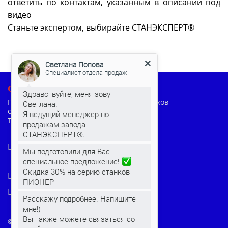
ответить по контактам, указанным в описании под
видео
Станьте экспертом, выбирайте СТАНЭКСПЕРТ®
Светлана Попова
Специалист отдела продаж
СТАНЭКСПЕРТ
Здравствуйте, меня зовут
Производство мобильных расточных станков
Светлана.
с доставкой по России и странам
Я ведущий менеджер по
Таможенного союза
продажам завода
СТАНЭКСПЕРТ®.
Пермский край, г.Чайковский,
Мы подготовили для Вас
Речная 1В
специальное предложение!
Скидка 30% на серию станков
+7 (800) 100-72-49
ПИОНЕР
stanki@stanexpert.com
Расскажу подробнее. Напишите
мне!)
Вы также можете связаться со
© 2022-2026 Все права защищены