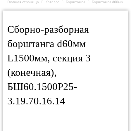
Главная страница
Каталог
Борштанги
Борштанги d60мм
Сборно-разборная
борштанга d60мм
L1500мм, секция 3
(конечная),
БШ60.1500Р25-
3.19.70.16.14