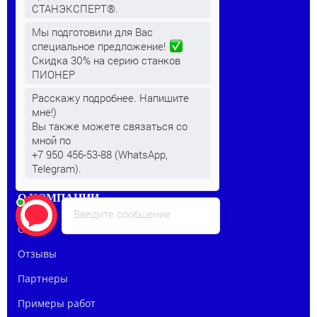
СТАНЭКСПЕРТ®.
Мы подготовили для Вас
КЛИЕНТАМ
специальное предложение!
Скидка 30% на серию станков
Преимущества станков
ПИОНЕР
Видео
Расскажу подробнее. Напишите
мне!)
Статьи
Вы также можете связаться со
мной по
Контакты
+7 950 456-53-88 (WhatsApp,
Telegram).
О КОМПАНИИ
Введите сообщение
О нас
Отзывы
Партнеры
Примеры работ