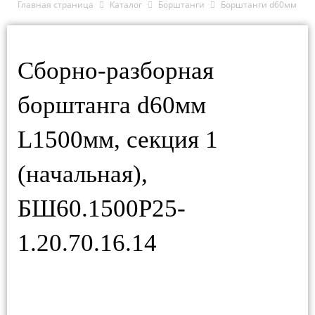
Главная страница
Каталог
Борштанги
Борштанги d60мм
Сборно-разборная
борштанга d60мм
L1500мм, секция 1
(начальная),
БШ60.1500Р25-
1.20.70.16.14