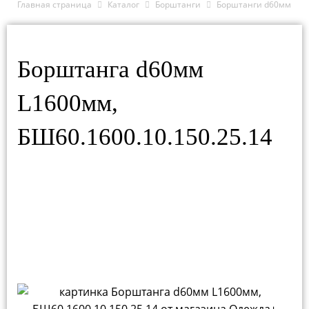
Главная страница
Каталог
Борштанги
Борштанги d60мм
Борштанга d60мм
L1600мм,
БШ60.1600.10.150.25.14