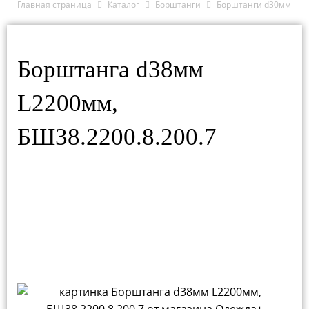
Главная страница
Каталог
Борштанги
Борштанги d30мм
Борштанга d38мм
L2200мм,
БШ38.2200.8.200.7