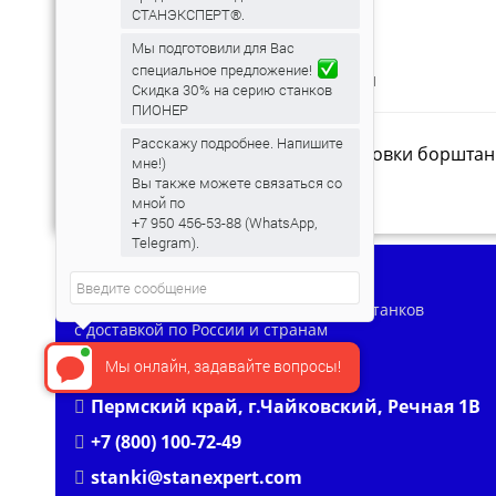
СТАНЭКСПЕРТ®.
Мы подготовили для Вас
специальное предложение!
ОПИСАНИЕ
ХАРАКТЕРИСТИКИ
Скидка 30% на серию станков
ПИОНЕР
Расскажу подробнее. Напишите
Ящик для хранения и транспортировки борштан
мне!)
Вы также можете связаться со
мной по
+7 950 456-53-88 (WhatsApp,
Telegram).
СТАНЭКСПЕРТ
Производство мобильных расточных станков
с доставкой по России и странам
Таможенного союза
Мы онлайн, задавайте вопросы!
Пермский край, г.Чайковский, Речная 1В
+7 (800) 100-72-49
stanki@stanexpert.com