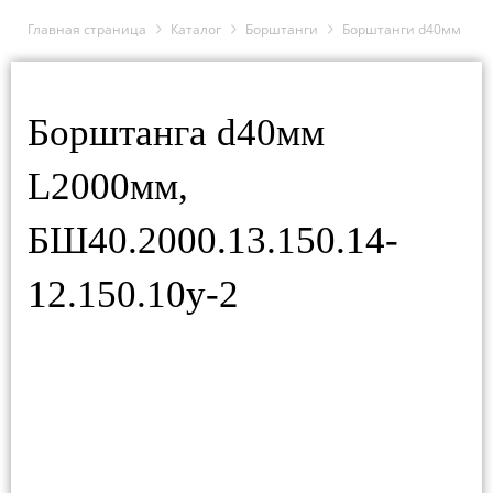
Главная страница
Каталог
Борштанги
Борштанги d40мм
Борштанга d40мм
L2000мм,
БШ40.2000.13.150.14-
12.150.10у-2